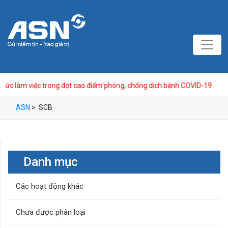
 làm việc trong đợt cao điểm phòng, chống dịch bệnh COVID-19
ASN
>
SCB
Danh mục
Các hoạt động khác
Chưa được phân loại