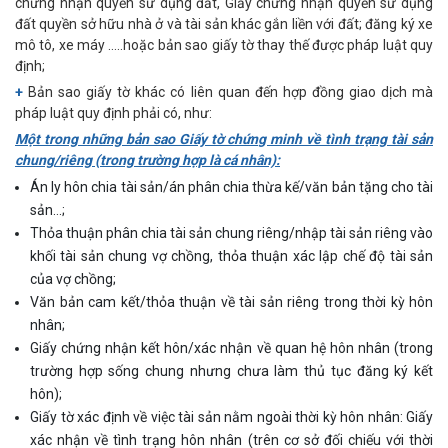
chứng nhận quyền sử dụng đất, Giấy chứng nhận quyền sử dụng
đất quyền sở hữu nhà ở và tài sản khác gắn liền với đất; đăng ký xe
mô tô, xe máy …..hoặc bản sao giấy tờ thay thế được pháp luật quy
định;
+
Bản sao giấy tờ khác có liên quan đến hợp đồng giao dịch mà
pháp luật quy định phải có, như:
Một trong những bản sao Giấy tờ chứng minh về tình trạng tài sản
chung/riêng (trong trường hợp là cá nhân):
Án ly hôn chia tài sản/án phân chia thừa kế/văn bản tặng cho tài
sản…;
Thỏa thuận phân chia tài sản chung riêng/nhập tài sản riêng vào
khối tài sản chung vợ chồng, thỏa thuận xác lập chế độ tài sản
của vợ chồng;
Văn bản cam kết/thỏa thuận về tài sản riêng trong thời kỳ hôn
nhân;
Giấy chứng nhận kết hôn/xác nhận về quan hệ hôn nhân (trong
trường hợp sống chung nhưng chưa làm thủ tục đăng ký kết
hôn);
Giấy tờ xác định về việc tài sản nằm ngoài thời kỳ hôn nhân: Giấy
xác nhận về tình trạng hôn nhân (trên cơ sở đối chiếu với thời