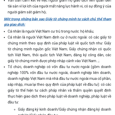
Văn bản cam kết về việc người giám hộ giao dịch liên quan đến
tài sản vì lợi ích của người mất năng lực hành vi, có sự đồng ý của
người giám sát giám hộ;
Một trong những bản sao Giấy tờ chứng minh tư cách chủ thể tham
gia giao dịch:
Cá nhân là người Việt Nam cư trú trong nước: hộ khẩu;
Cá nhân là người Việt Nam định cư ở nước ngoài: có các giấy tờ
chứng minh theo quy định của pháp luật về quốc tịch như: Giấy
tờ chứng minh nguồn gốc Việt Nam; Giấy chứng nhận có quốc
tịch Việt Nam, thôi quốc tịch Việt Nam, đăng ký công dân, các
giấy tờ chứng minh được phép nhập cảnh vào Việt Nam…;
Tổ chức, doanh nghiệp có vốn đầu tư nước ngoài (gồm doanh
nghiệp 100% vốn đầu tư nước ngoài, doanh nghiệp liên doanh,
doanh nghiệp Việt Nam mà nhà đầu tư nước ngoài mua cổ phần,
sáp nhập, mua lại theo quy định của pháp luật về đầu tư): có các
giấy tờ thể hiện tư cách pháp nhân và thẩm quyền quyết định
thực hiện giao dịch theo pháp luật về doanh nghiệp, pháp luật về
đầu tư:
Giấy đăng ký kinh doanh/Giấy chứng nhận đăng ký doanh