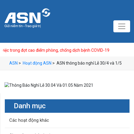
c trong đợt cao điểm phòng, chống dịch bệnh COVID-19
A
ASN
>
Hoạt động ASN
>
ASN thông báo nghỉ Lễ 30/4 và 1/5
Danh mục
Các hoạt động khác