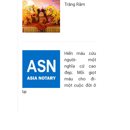
Trăng Rằm
Hiến máu cứu
người- một
nghĩa cử cao
đẹp; Mỗi giọt
máu cho đi-
một cuộc đời ở
lại