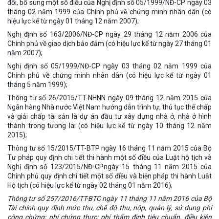
đổi, bổ sung một số điều của Nghị định số 05/1999/NĐ-CP ngày 03
tháng 02 năm 1999 của Chính phủ về chứng minh nhân dân (có
hiệu lực kể từ ngày 01 tháng 12 năm 2007);
Nghị định số 163/2006/NĐ-CP ngày 29 tháng 12 năm 2006 của
Chính phủ về giao dịch bảo đảm (có hiệu lực kể từ ngày 27 tháng 01
năm 2007);
Nghị định số 05/1999/NĐ-CP ngày 03 tháng 02 năm 1999 của
Chính phủ về chứng minh nhân dân (có hiệu lực kể từ ngày 01
tháng 5 năm 1999);
Thông tư số 26/2015/TT-NHNN ngày 09 tháng 12 năm 2015 của
Ngân hàng Nhà nước Việt Nam hướng dẫn trình tự, thủ tục thế chấp
và giải chấp tài sản là dự án đầu tư xây dựng nhà ở, nhà ở hình
thành trong tương lai (có hiệu lực kể từ ngày 10 tháng 12 năm
2015);
Thông tư số 15/2015/TT-BTP ngày 16 tháng 11 năm 2015 của Bộ
Tư pháp quy định chi tiết thi hành một số điều của Luật hộ tịch và
Nghị định số 123/2015/NĐ-CPngày 15 tháng 11 năm 2015 của
Chính phủ quy định chi tiết một số điều và biện pháp thi hành Luật
Hộ tịch (có hiệu lực kể từ ngày 02 tháng 01 năm 2016);
Thông tư số 257/2016/TT-BTC ngày 11 tháng 11 năm 2016 của Bộ
Tài chính quy định mức thu, chế độ thu, nộp, quản lý, sử dụng phí
công chứng; phí chứng thực; phí thẩm định tiêu chuẩn, điều kiện