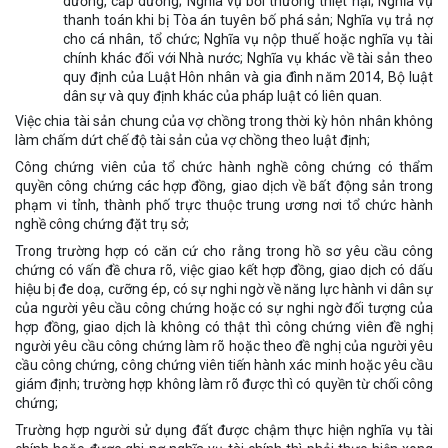
dưỡng, cấp dưỡng; Nghĩa vụ bồi thường thiệt hại; Nghĩa vụ
thanh toán khi bị Tòa án tuyên bố phá sản; Nghĩa vụ trả nợ
cho cá nhân, tổ chức; Nghĩa vụ nộp thuế hoặc nghĩa vụ tài
chính khác đối với Nhà nước; Nghĩa vụ khác về tài sản theo
quy định của Luật Hôn nhân và gia đình năm 2014, Bộ luật
dân sự và quy định khác của pháp luật có liên quan.
Việc chia tài sản chung của vợ chồng trong thời kỳ hôn nhân không
làm chấm dứt chế độ tài sản của vợ chồng theo luật định;
Công chứng viên của tổ chức hành nghề công chứng có thẩm
quyền công chứng các hợp đồng, giao dịch về bất động sản trong
phạm vi tỉnh, thành phố trực thuộc trung ương nơi tổ chức hành
nghề công chứng đặt trụ sở;
Trong trường hợp có căn cứ cho rằng trong hồ sơ yêu cầu công
chứng có vấn đề chưa rõ, việc giao kết hợp đồng, giao dịch có dấu
hiệu bị đe doạ, cưỡng ép, có sự nghi ngờ về năng lực hành vi dân sự
của người yêu cầu công chứng hoặc có sự nghi ngờ đối tượng của
hợp đồng, giao dịch là không có thật thì công chứng viên đề nghị
người yêu cầu công chứng làm rõ hoặc theo đề nghị của người yêu
cầu công chứng, công chứng viên tiến hành xác minh hoặc yêu cầu
giám định; trường hợp không làm rõ được thì có quyền từ chối công
chứng;
Trường hợp người sử dụng đất được chậm thực hiện nghĩa vụ tài