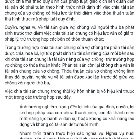
được chia mà theo quy định của pháp luật, giao dịch liên quan đến
tài sản đó phải tuân theo hình thức nhất định thì việc chia tài sản
chung của vợ chồng có hiệu lực từ thời điểm việc thỏa thuận tuân
thủ hình thức mà pháp luật quy định;
Quyền, nghĩa vụ về tài sản giữa vợ, chồng với người thứ ba phát
sinh trước thời điểm việc chia tài sản chung có hiệu lực vẫn có giá trị
pháp lý, trừ trường hợp các bên có thỏa thuận khác;
Trong trường hợp chia tài sản chung của vợ chồng thì phần tài sản
được chia, hoa lợi, lợi tức phát sinh từ tài sản riêng của mỗi bên sau
khi chia tài sản chung là tài sản riêng của vợ, chồng, trừ trường hợp
vợ chồng có thỏa thuận khác. Phần tài sản còn lại không chia vẫn là
tài sản chung của vợ chồng. Thỏa thuận của vợ chồng không làm
thay đổi quyền, nghĩa vụ về tài sản được xác lập trước đó giữa vợ,
chồng với người thứ ba;
Việc chia tài sản chung trong thời kỳ hôn nhân bị vô hiệu khi thuộc
một trong các trường hợp sau đây:
Ảnh hưởng nghiêm trọng đến lợi ích của gia đình; quyền, lợi
ích hợp pháp của con chưa thành niên, con đã thành niên
mất năng lực hành vi dân sự hoặc không có khả năng lao
động và không có tài sản để tự nuôi mình;
Nhằm trốn tránh thực hiện các nghĩa vụ: Nghĩa vụ nuôi