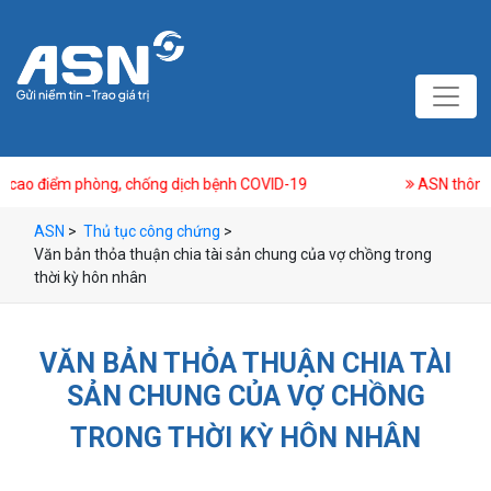
ng, chống dịch bệnh COVID-19
ASN thông báo nghỉ Lễ 30/
ASN
>
Thủ tục công chứng
>
Văn bản thỏa thuận chia tài sản chung của vợ chồng trong
thời kỳ hôn nhân
VĂN BẢN THỎA THUẬN CHIA TÀI
SẢN CHUNG CỦA VỢ CHỒNG
TRONG THỜI KỲ HÔN NHÂN