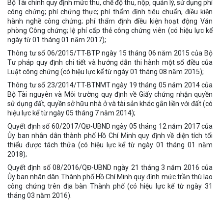
Bộ Tài chính quy định mức thu, chế độ thu, nộp, quản lý, sử dụng phí
công chứng; phí chứng thực; phí thẩm định tiêu chuẩn, điều kiện
hành nghề công chứng; phí thẩm định điều kiện hoạt động Văn
phòng Công chứng; lệ phí cấp thẻ công chứng viên (có hiệu lực kể
ngày từ 01 tháng 01 năm 2017);
Thông tư số 06/2015/TT-BTP ngày 15 tháng 06 năm 2015 của Bộ
Tư pháp quy định chi tiết và hướng dẫn thi hành một số điều của
Luật công chứng (có hiệu lực kể từ ngày 01 tháng 08 năm 2015);
Thông tư số 23/2014/TT-BTNMT ngày 19 tháng 05 năm 2014 của
Bộ Tài nguyên và Môi trường quy định về Giấy chứng nhận quyền
sử dụng đất, quyền sở hữu nhà ở và tài sản khác gắn liền với đất (có
hiệu lực kể từ ngày 05 tháng 7 năm 2014);
Quyết định số 60/2017/QĐ-UBND ngày 05 tháng 12 năm 2017 của
Ủy ban nhân dân thành phố Hồ Chí Minh quy định về diện tích tối
thiểu được tách thửa (có hiệu lực kể từ ngày 01 tháng 01 năm
2018);
Quyết định số 08/2016/QĐ-UBND ngày 21 tháng 3 năm 2016 của
Ủy ban nhân dân Thành phố Hồ Chí Minh quy định mức trần thù lao
công chứng trên địa bàn Thành phố (có hiệu lực kể từ ngày 31
tháng 03 năm 2016).