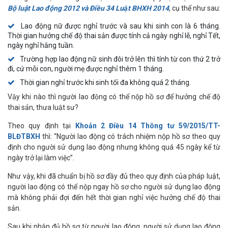
Bộ luật Lao động 2012 và Điều 34 Luật BHXH 2014
, cụ thể như sau:
Lao động nữ được nghỉ trước và sau khi sinh con là 6 tháng.
Thời gian hưởng chế độ thai sản được tính cả ngày nghỉ lễ, nghỉ Tết,
ngày nghỉ hằng tuần.
Trường hợp lao động nữ sinh đôi trở lên thì tính từ con thứ 2 trở
đi, cứ mỗi con, người mẹ được nghỉ thêm 1 tháng.
Thời gian nghỉ trước khi sinh tối đa không quá 2 tháng.
Vậy khi nào thì người lao động có thể nộp hồ sơ để hưởng chế độ
thai sản, thưa luật sư?
Theo quy định tại
Khoản 2 Điều 14 Thông tư 59/2015/TT-
BLĐTBXH
thì: “Người lao động có trách nhiệm nộp hồ sơ theo quy
định cho người sử dụng lao động nhưng không quá 45 ngày kể từ
ngày trở lại làm việc”.
Như vậy, khi đã chuẩn bị hồ sơ đầy đủ theo quy định của pháp luật,
người lao động có thể nộp ngay hồ sơ cho người sử dụng lao động
mà không phải đợi đến hết thời gian nghỉ việc hưởng chế độ thai
sản.
Sau khi nhận đủ hồ sơ từ người lao động, người sử dụng lao động